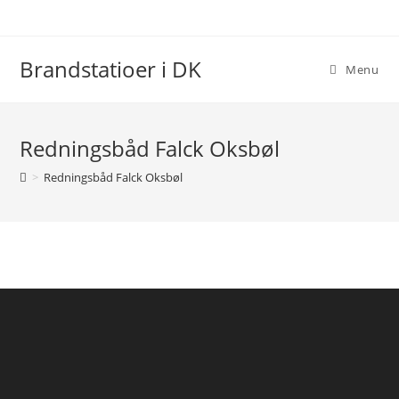
Skip
to
content
Brandstatioer i DK
Menu
Redningsbåd Falck Oksbøl
>
Redningsbåd Falck Oksbøl