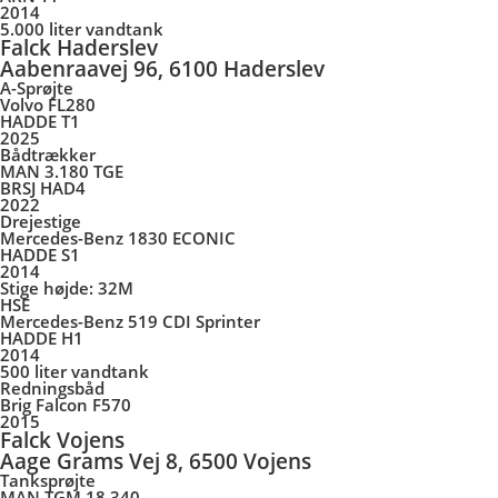
2014
5.000 liter vandtank
Falck Haderslev
Aabenraavej 96, 6100 Haderslev
A-Sprøjte
Volvo FL280
HADDE T1
2025
Bådtrækker
MAN 3.180 TGE
BRSJ HAD4
2022
Drejestige
Mercedes-Benz 1830 ECONIC
HADDE S1
2014
Stige højde: 32M
HSE
Mercedes-Benz 519 CDI Sprinter
HADDE H1
2014
500 liter vandtank
Redningsbåd
Brig Falcon F570
2015
Falck Vojens
Aage Grams Vej 8, 6500 Vojens
Tanksprøjte
MAN TGM 18.340