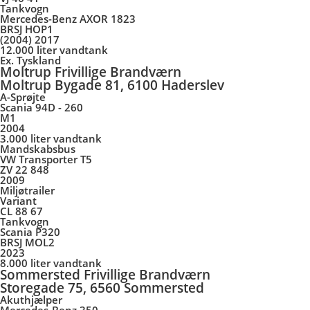
Tankvogn
Mercedes-Benz AXOR 1823
BRSJ HOP1
(2004) 2017
12.000 liter vandtank
Ex. Tyskland
Moltrup Frivillige Brandværn
Moltrup Bygade 81, 6100 Haderslev
A-Sprøjte
Scania 94D - 260
M1
2004
3.000 liter vandtank
Mandskabsbus
VW Transporter T5
ZV 22 848
2009
Miljøtrailer
Variant
CL 88 67
Tankvogn
Scania P320
BRSJ MOL2
2023
8.000 liter vandtank
Sommersted Frivillige Brandværn
Storegade 75, 6560 Sommersted
Akuthjælper