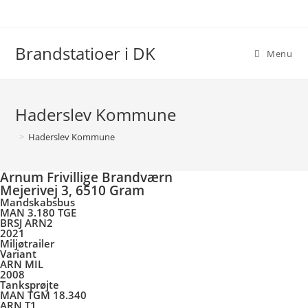
Skip
to
content
Brandstatioer i DK
Menu
Haderslev Kommune
>
Haderslev Kommune
Arnum Frivillige Brandværn
Mejerivej 3, 6510 Gram
Mandskabsbus
MAN 3.180 TGE
BRSJ ARN2
2021
Miljøtrailer
Variant
ARN MIL
2008
Tanksprøjte
MAN TGM 18.340
ARN T1