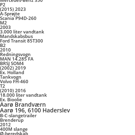
Mercedes-Benz 350
P2
(2015) 2023
A-Sprøjte
Scania P94D-260
M2
2003
3.000 liter vandtank
Mandskabsbus
Ford Transit 85T300
B2
2010
Redningsvogn
MAN 14.285 FA
BRSJ SOM4
(2002) 2019
Ex. Holland
Tankvogn
Volvo FH-460
T2
(2010) 2016
18.000 liter vandtank
Ex. Bioolie
Aarø Brandværn
Aarø 196, 6100 Haderslev
B-C-slangetrailer
Brenderup
2012
400M slange
Ø-beredskab