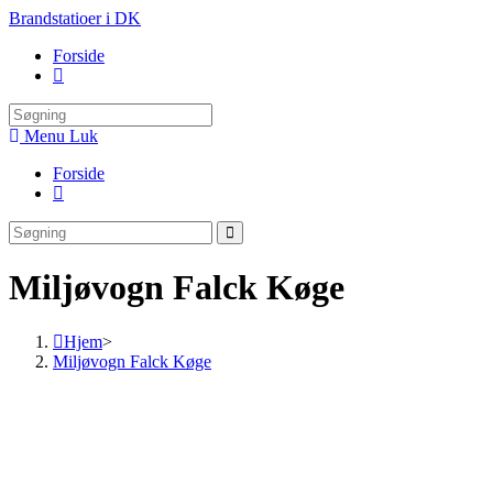
Skip
Brandstatioer i DK
to
Forside
content
Toggle
website
search
Menu
Luk
Forside
Toggle
website
search
Miljøvogn Falck Køge
Hjem
>
Miljøvogn Falck Køge