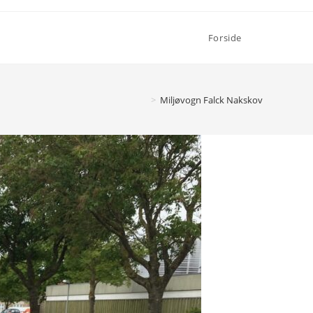
Toggle
Forside
website
>
Miljøvogn Falck Nakskov
search