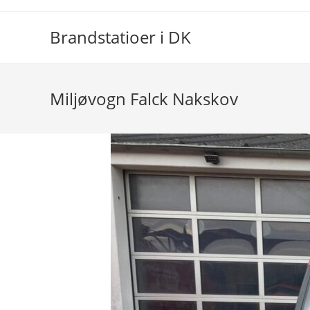
Skip
to
Brandstatioer i DK
content
Miljøvogn Falck Nakskov