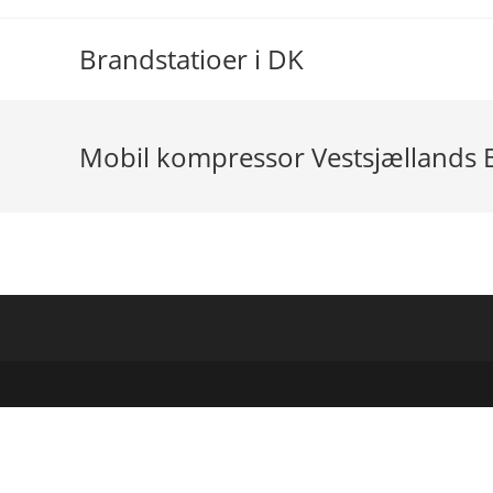
Skip
to
Brandstatioer i DK
content
Mobil kompressor Vestsjællands B