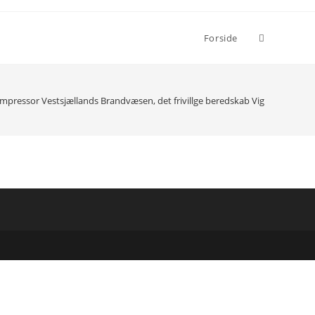
Toggle
Forside
website
mpressor Vestsjællands Brandvæsen, det frivillge beredskab Vig
search