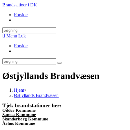
Skip
Brandstatioer i DK
to
Forside
content
Toggle
website
search
Menu
Luk
Forside
Toggle
website
search
Østjyllands Brandvæsen
Hjem
>
Østjyllands Brandvæsen
Tjek brandstationer her:
Odder Kommune
Samsø Kommune
Skanderborg Kommune
Århus Kommune