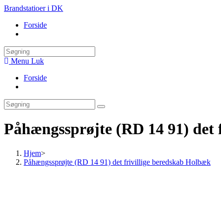
Skip
Brandstatioer i DK
to
Forside
content
Toggle
website
search
Menu
Luk
Forside
Toggle
website
search
Påhængssprøjte (RD 14 91) det 
Hjem
>
Påhængssprøjte (RD 14 91) det frivillige beredskab Holbæk