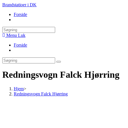
Skip
Brandstatioer i DK
to
Forside
content
Toggle
website
search
Menu
Luk
Forside
Toggle
website
search
Redningsvogn Falck Hjørring
Hjem
>
Redningsvogn Falck Hjørring