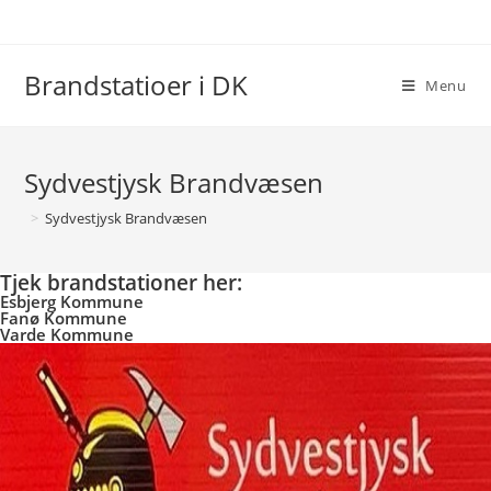
Skip
to
content
Brandstatioer i DK
Menu
Sydvestjysk Brandvæsen
>
Sydvestjysk Brandvæsen
Tjek brandstationer her:
Esbjerg Kommune
Fanø Kommune
Varde Kommune