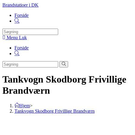
Skip
Brandstatioer i DK
to
Forside
content
Toggle
website
search
Menu
Luk
Forside
Toggle
website
search
Tankvogn Skodborg Frivillige
Brandværn
Hjem
>
Tankvogn Skodborg Frivillige Brandværn