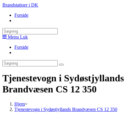
Skip
Brandstatioer i DK
to
Forside
content
Toggle
website
search
Menu
Luk
Forside
Toggle
website
search
Tjenestevogn i Sydøstjyllands
Brandvæsen CS 12 350
Hjem
>
Tjenestevogn i Sydøstjyllands Brandvæsen CS 12 350