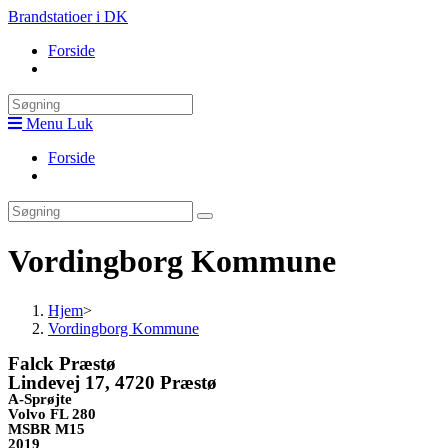
Skip
Brandstatioer i DK
to
Forside
content
Toggle
website
search
Menu
Luk
Forside
Toggle
website
search
Vordingborg Kommune
Hjem
>
Vordingborg Kommune
Falck Præstø
Lindevej 17, 4720 Præstø
A-Sprøjte
Volvo FL 280
MSBR M15
2019