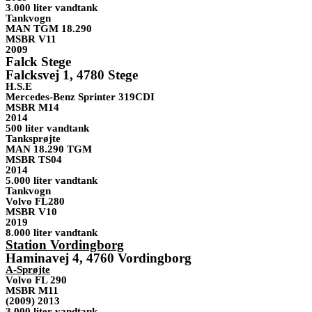
3.000 liter vandtank
Tankvogn
MAN TGM 18.290
MSBR V11
2009
Falck Stege
Falcksvej 1, 4780 Stege
H.S.E
Mercedes-Benz Sprinter 319CDI
MSBR M14
2014
500 liter vandtank
Tanksprøjte
MAN 18.290 TGM
MSBR TS04
2014
5.000 liter vandtank
Tankvogn
Volvo FL280
MSBR V10
2019
8.000 liter vandtank
Station Vordingborg
Haminavej 4, 4760 Vordingborg
A-Sprøjte
Volvo FL 290
MSBR M11
(2009) 2013
3.000 liter vandtank