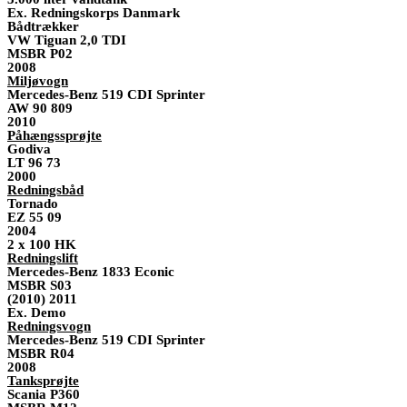
Ex. Redningskorps Danmark
Bådtrækker
VW Tiguan 2,0 TDI
MSBR P02
2008
Miljøvogn
Mercedes-Benz 519 CDI Sprinter
AW 90 809
2010
Påhængssprøjte
Godiva
LT 96 73
2000
Redningsbåd
Tornado
EZ 55 09
2004
2 x 100 HK
Redningslift
Mercedes-Benz 1833 Econic
MSBR S03
(2010) 2011
Ex. Demo
Redningsvogn
Mercedes-Benz 519 CDI Sprinter
MSBR R04
2008
Tanksprøjte
Scania P360